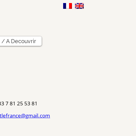
e / A Decouvrir
33 7 81 25 53 81
tlefrance@gmail.com