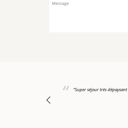
-joint un petit message
"Super séjour très dépaysant !!
te…)