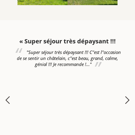
n
« Super séjour très dépaysant !!!
"Super séjour très dépaysant !!! C''est l''occasion
de se sentir un châtelain, c''est beau, grand, calme,
génial !!! Je recommande !..."
!!!
ét
nt
se
s
fa
en
Ro