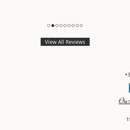
View All Reviews
+3
Ou 
1